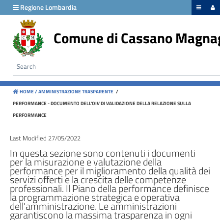
hiudi menu
Regione Lombardia
Comune di Cassano Magna
Disposizioni
generali
Organizzazione
HOME /
AMMINISTRAZIONE TRASPARENTE
/
Consulenti
PERFORMANCE - DOCUMENTO DELL'OIV DI VALIDAZIONE DELLA RELAZIONE SULLA
e
PERFORMANCE
collaboratori
Last Modified 27/05/2022
Personale
In questa sezione sono contenuti i documenti
per la misurazione e valutazione della
performance per il miglioramento della qualità dei
servizi offerti e la crescita delle competenze
Bandi
professionali. Il Piano della performance definisce
la programmazione strategica e operativa
di
dell'amministrazione. Le amministrazioni
concorso
garantiscono la massima trasparenza in ogni