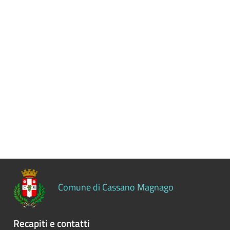
Controlli
sulle
attività
economiche
Servizi
erogati
Pagamenti
dell'amministrazione
Opere
pubbliche
Comune di Cassano Magnago
Pianificazione
e
Recapiti e contatti
governo