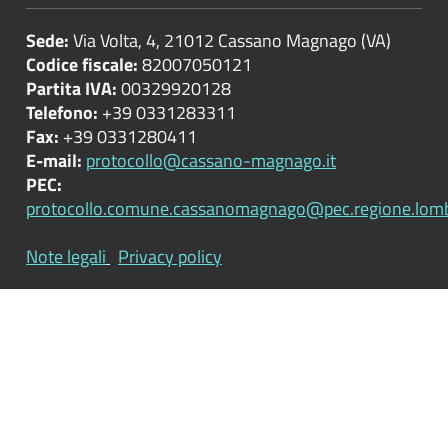
del
territorio
Sede:
Via Volta, 4, 21012 Cassano Magnago (VA)
Codice fiscale:
82007050121
Partita IVA:
00329920128
Informazioni
Telefono:
+39 0331283311
ambientali
Fax:
+39 0331280411
E-mail:
protocollo@cassano-magnago.it
PEC:
Strutture
protocollo.comune.cassanomagnago@pec.regione.lomba
sanitarie
private
Note legali
Privacy policy
accreditate
Interventi
straordinari
e
di