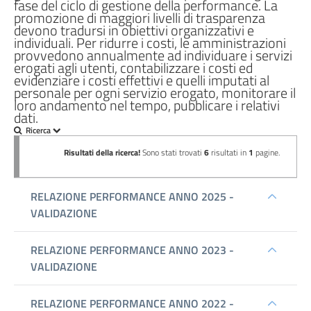
fase del ciclo di gestione della performance. La
promozione di maggiori livelli di trasparenza
Performance
devono tradursi in obiettivi organizzativi e
individuali. Per ridurre i costi, le amministrazioni
Enti
provvedono annualmente ad individuare i servizi
erogati agli utenti, contabilizzare i costi ed
controllati
evidenziare i costi effettivi e quelli imputati al
personale per ogni servizio erogato, monitorare il
Attività
loro andamento nel tempo, pubblicare i relativi
dati.
e
procedimenti
Provvedimenti
Bandi
di
gara
e
contratti
Sovvenzioni,