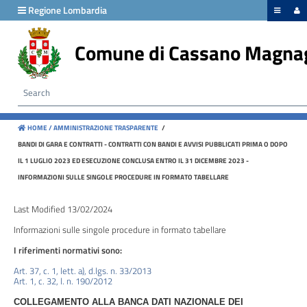
hiudi menu
Regione Lombardia
Comune di Cassano Magna
Disposizioni
generali
Organizzazione
HOME /
AMMINISTRAZIONE TRASPARENTE
/
Consulenti
BANDI DI GARA E CONTRATTI - CONTRATTI CON BANDI E AVVISI PUBBLICATI PRIMA O DOPO
e
IL 1 LUGLIO 2023 ED ESECUZIONE CONCLUSA ENTRO IL 31 DICEMBRE 2023 -
collaboratori
INFORMAZIONI SULLE SINGOLE PROCEDURE IN FORMATO TABELLARE
Personale
Last Modified 13/02/2024
Informazioni sulle singole procedure in formato tabellare
I riferimenti normativi sono:
Bandi
Art. 37, c. 1, lett. a), d.lgs. n. 33/2013
di
Art. 1, c. 32, l. n. 190/2012
concorso
COLLEGAMENTO ALLA BANCA DATI NAZIONALE DEI