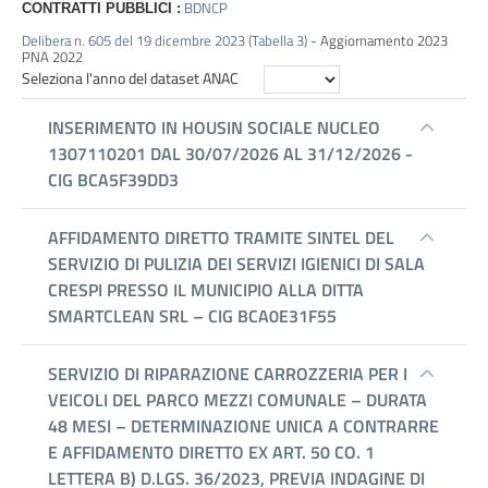
BDNCP
CONTRATTI PUBBLICI :
Performance
Delibera n. 605 del 19 dicembre 2023 (Tabella 3)
- Aggiornamento 2023
PNA 2022
Enti
controllati
Attività
e
procedimenti
Provvedimenti
Bandi
di
gara
e
contratti
Sovvenzioni,