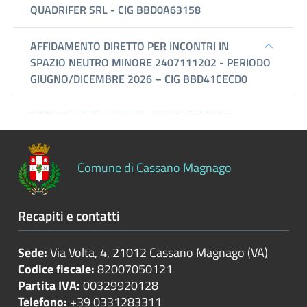
Controlli
sulle
attività
economiche
Servizi
erogati
Pagamenti
dell'amministrazione
Comune di Cassano Magnago
Opere
Recapiti e contatti
pubbliche
Sede:
Via Volta, 4, 21012 Cassano Magnago (VA)
Pianificazione
Codice fiscale:
82007050121
e
Partita IVA:
00329920128
governo
Telefono:
+39 0331283311