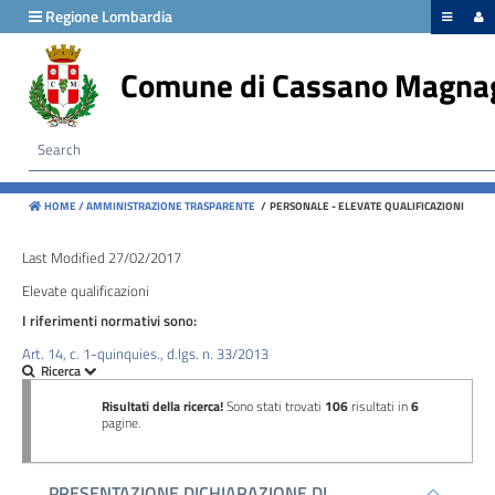
hiudi menu
Regione Lombardia
Comune di Cassano Magna
Disposizioni
generali
Organizzazione
HOME /
AMMINISTRAZIONE TRASPARENTE
/
PERSONALE - ELEVATE QUALIFICAZIONI
Consulenti
e
Last Modified 27/02/2017
collaboratori
Elevate qualificazioni
I riferimenti normativi sono:
Personale
Art. 14, c. 1-quinquies., d.lgs. n. 33/2013
Bandi
di
concorso