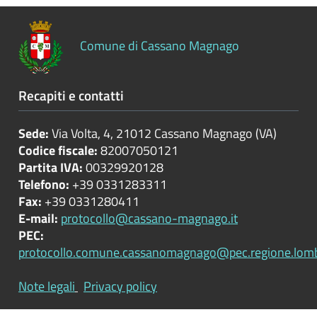
Controlli
sulle
Comune di Cassano Magnago
attività
economiche
Recapiti e contatti
Servizi
erogati
Sede:
Via Volta, 4, 21012 Cassano Magnago (VA)
Codice fiscale:
82007050121
Pagamenti
Partita IVA:
00329920128
dell'amministrazione
Telefono:
+39 0331283311
Fax:
+39 0331280411
Opere
E-mail:
protocollo@cassano-magnago.it
pubbliche
PEC:
protocollo.comune.cassanomagnago@pec.regione.lomba
Pianificazione
Note legali
Privacy policy
e
governo