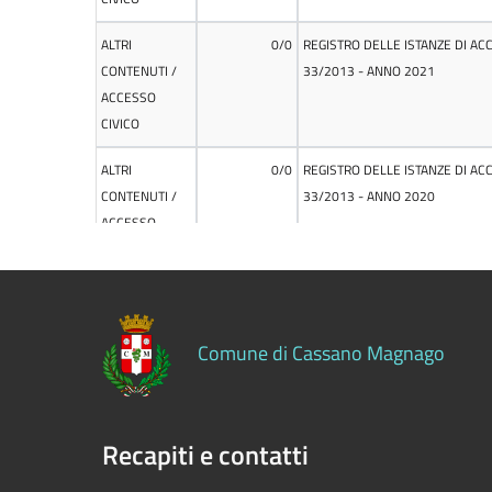
Controlli
sulle
attività
economiche
Servizi
erogati
Pagamenti
dell'amministrazione
Opere
pubbliche
Comune di Cassano Magnago
Pianificazione
Recapiti e contatti
e
governo