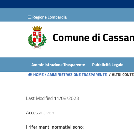
hiudi menu
Regione Lombardia
Disposizioni
generali
Comune di Cassa
Organizzazione
Consulenti
Amministrazione Trasparente
Pubblicità Legale
e
HOME /
AMMINISTRAZIONE TRASPARENTE
/
ALTRI CONTE
collaboratori
Personale
Last Modified 11/08/2023
Accesso civico
Bandi
di
I riferimenti normativi sono:
concorso