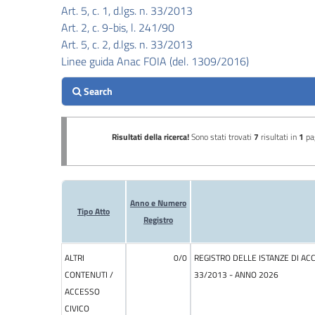
Art. 5, c. 1, d.lgs. n. 33/2013
Performance
Art. 2, c. 9-bis, l. 241/90
Art. 5, c. 2, d.lgs. n. 33/2013
Enti
Linee guida Anac FOIA (del. 1309/2016)
controllati
Attività
e
procedimenti
Provvedimenti
Bandi
di
gara
e
contratti
Sovvenzioni,