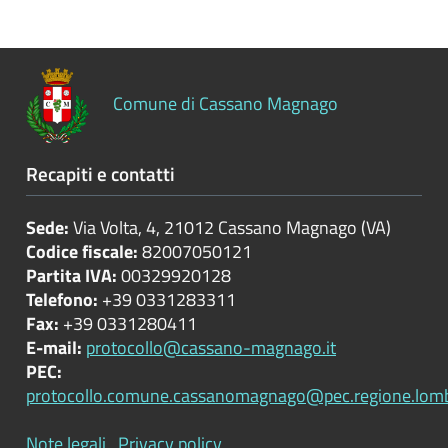
Controlli
sulle
attività
economiche
Comune di Cassano Magnago
Servizi
erogati
Recapiti e contatti
Pagamenti
Sede:
Via Volta, 4, 21012 Cassano Magnago (VA)
dell'amministrazione
Codice fiscale:
82007050121
Partita IVA:
00329920128
Opere
Telefono:
+39 0331283311
pubbliche
Fax:
+39 0331280411
E-mail:
protocollo@cassano-magnago.it
PEC:
Pianificazione
protocollo.comune.cassanomagnago@pec.regione.lomba
e
governo
Note legali
Privacy policy