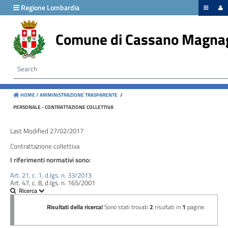
hiudi menu
Regione Lombardia
Comune di Cassano Magna
Disposizioni
generali
Organizzazione
HOME /
AMMINISTRAZIONE TRASPARENTE
/
Consulenti
PERSONALE - CONTRATTAZIONE COLLETTIVA
e
collaboratori
Last Modified 27/02/2017
Contrattazione collettiva
Personale
I riferimenti normativi sono:
Art. 21, c. 1, d.lgs. n. 33/2013
Art. 47, c. 8, d.lgs. n. 165/2001
Bandi
di
concorso