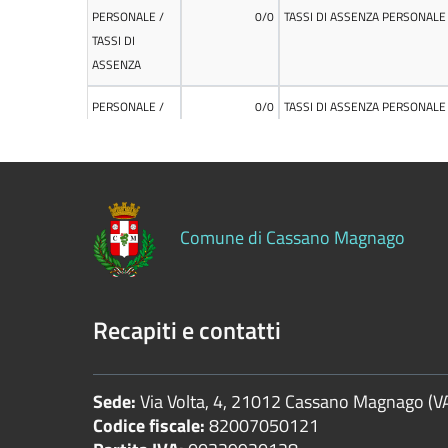
Controlli
sulle
attività
economiche
Servizi
erogati
Pagamenti
Comune di Cassano Magnago
dell'amministrazione
Opere
pubbliche
Recapiti e contatti
Pianificazione
Sede:
Via Volta, 4, 21012 Cassano Magnago (V
e
Codice fiscale:
82007050121
governo