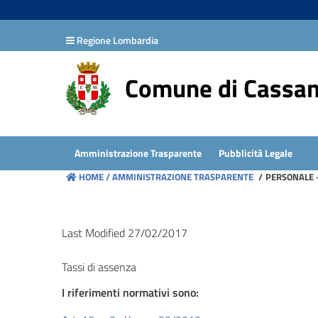
hiudi menu
Regione Lombardia
Disposizioni
generali
Comune di Cassa
Organizzazione
Consulenti
Amministrazione Trasparente
Pubblicità Legale
e
HOME /
AMMINISTRAZIONE TRASPARENTE
/
PERSONALE -
collaboratori
Personale
Last Modified 27/02/2017
Tassi di assenza
Bandi
di
I riferimenti normativi sono:
concorso