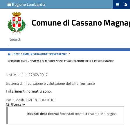
hiudi menu
Regione Lombardia
Comune di Cassano Magna
Disposizioni
generali
Organizzazione
HOME /
AMMINISTRAZIONE TRASPARENTE
/
Consulenti
PERFORMANCE - SISTEMA DI MISURAZIONE E VALUTAZIONE DELLA PERFORMANCE
e
collaboratori
Last Modified 27/02/2017
Sistema di misurazione e valutazione della Performance
Personale
I riferimenti normativi sono:
Par. 1, delib. CiVIT n. 104/2010
Bandi
di
concorso