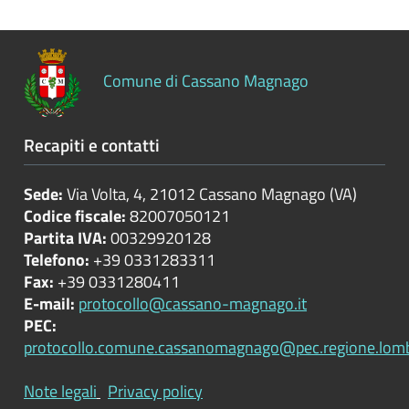
Controlli
sulle
attività
Comune di Cassano Magnago
economiche
Servizi
Recapiti e contatti
erogati
Sede:
Via Volta, 4, 21012 Cassano Magnago (VA)
Pagamenti
Codice fiscale:
82007050121
dell'amministrazione
Partita IVA:
00329920128
Telefono:
+39 0331283311
Opere
Fax:
+39 0331280411
pubbliche
E-mail:
protocollo@cassano-magnago.it
PEC:
protocollo.comune.cassanomagnago@pec.regione.lomba
Pianificazione
e
Note legali
Privacy policy
governo