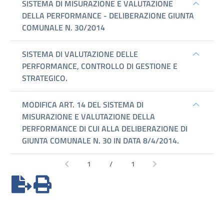
Performance
Enti
controllati
Attività
e
procedimenti
Provvedimenti
Bandi
di
gara
e
contratti
Sovvenzioni,