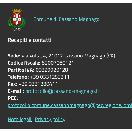
Controlli
sulle
Comune di Cassano Magnago
attività
economiche
Recapiti e contatti
Servizi
erogati
Sede:
Via Volta, 4, 21012 Cassano Magnago (VA)
Codice fiscale:
82007050121
Pagamenti
Partita IVA:
00329920128
dell'amministrazione
Telefono:
+39 0331283311
Fax:
+39 0331280411
Opere
E-mail:
protocollo@cassano-magnago.it
pubbliche
PEC:
protocollo.comune.cassanomagnago@pec.regione.lomba
Pianificazione
Note legali
Privacy policy
e
governo