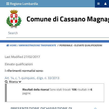
hiudi menu
Regione Lombardia
Comune di Cassano Magna
Disposizioni
generali
Organizzazione
HOME /
AMMINISTRAZIONE TRASPARENTE
/
PERSONALE - ELEVATE QUALIFICAZIONI
Consulenti
e
Last Modified 27/02/2017
collaboratori
Elevate qualificazioni
I riferimenti normativi sono:
Personale
Art. 14, c. 1-quinquies., d.lgs. n. 33/2013
Bandi
di
concorso