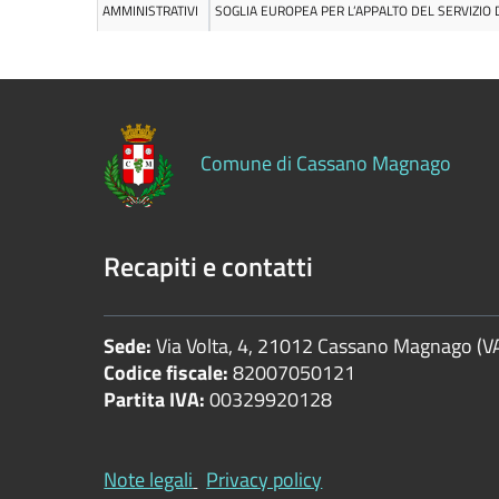
del
territorio
Informazioni
ambientali
Comune di Cassano Magnago
Strutture
sanitarie
Recapiti e contatti
private
accreditate
Sede:
Via Volta, 4, 21012 Cassano Magnago (V
Codice fiscale:
82007050121
Interventi
Partita IVA:
00329920128
straordinari
e
di
Note legali
Privacy policy