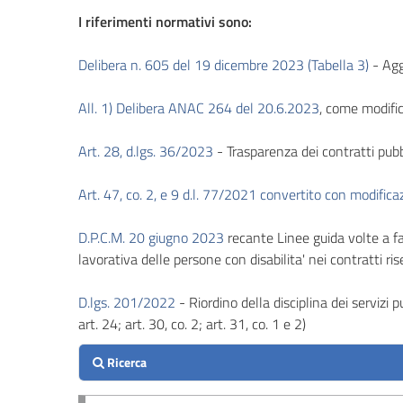
I riferimenti normativi sono:
Performance
Delibera n. 605 del 19 dicembre 2023 (Tabella 3)
- Ag
Enti
controllati
All. 1) Delibera ANAC 264 del 20.6.2023
, come modifi
Attività
Art. 28, d.lgs. 36/2023
- Trasparenza dei contratti pubb
e
procedimenti
Art. 47, co. 2, e 9 d.l. 77/2021 convertito con modifica
Provvedimenti
D.P.C.M. 20 giugno 2023
recante Linee guida volte a fav
lavorativa delle persone con disabilita' nei contratti rise
Bandi
di
D.lgs. 201/2022
- Riordino della disciplina dei servizi pu
gara
art. 24; art. 30, co. 2; art. 31, co. 1 e 2)
e
contratti
Sovvenzioni,