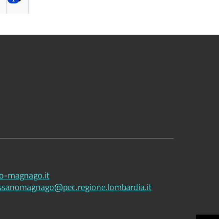
1
o-magnago.it
ssanomagnago@pec.regione.lombardia.it