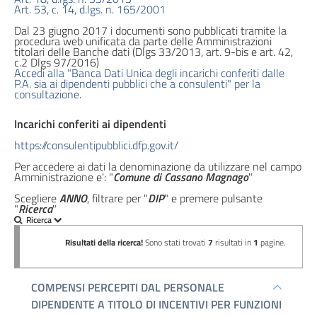
Art. 53, c. 14, d.lgs. n. 165/2001
Performance
Dal 23 giugno 2017 i documenti sono pubblicati tramite la
procedura web unificata da parte delle Amministrazioni
Enti
titolari delle Banche dati (Dlgs 33/2013, art. 9-bis e art. 42,
c.2 Dlgs 97/2016)
controllati
Accedi alla "Banca Dati Unica degli incarichi conferiti dalle
P.A. sia ai dipendenti pubblici che a consulenti" per la
consultazione
.
Attività
e
Incarichi conferiti ai dipendenti
procedimenti
https://consulentipubblici.dfp.gov.it/
Per accedere ai dati la denominazione da utilizzare nel campo
Provvedimenti
Amministrazione e': "
Comune di Cassano Magnago
"
Scegliere
ANNO
, filtrare per "
DIP
" e premere pulsante
Bandi
"
Ricerca
"
di
gara
e
contratti
Sovvenzioni,