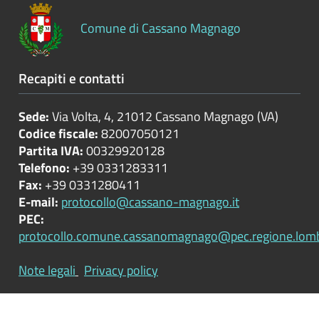
del
territorio
Comune di Cassano Magnago
Recapiti e contatti
Informazioni
ambientali
Sede:
Via Volta, 4, 21012 Cassano Magnago (VA)
Codice fiscale:
82007050121
Strutture
Partita IVA:
00329920128
sanitarie
Telefono:
+39 0331283311
private
Fax:
+39 0331280411
accreditate
E-mail:
protocollo@cassano-magnago.it
PEC:
protocollo.comune.cassanomagnago@pec.regione.lomba
Interventi
straordinari
Note legali
Privacy policy
e
di