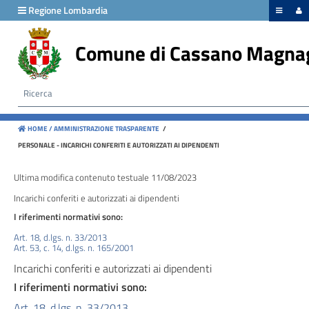
hiudi menu
Regione Lombardia
Comune di Cassano Magna
Disposizioni
generali
Organizzazione
HOME /
AMMINISTRAZIONE TRASPARENTE
/
Consulenti
PERSONALE - INCARICHI CONFERITI E AUTORIZZATI AI DIPENDENTI
e
collaboratori
Ultima modifica contenuto testuale 11/08/2023
Incarichi conferiti e autorizzati ai dipendenti
Personale
I riferimenti normativi sono:
Art. 18, d.lgs. n. 33/2013
Art. 53, c. 14, d.lgs. n. 165/2001
Bandi
Incarichi conferiti e autorizzati ai dipendenti
di
I riferimenti normativi sono:
concorso
Art. 18, d.lgs. n. 33/2013