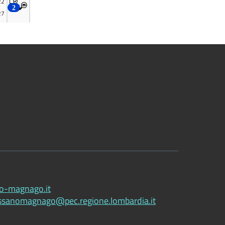
1
o-magnago.it
ssanomagnago@pec.regione.lombardia.it