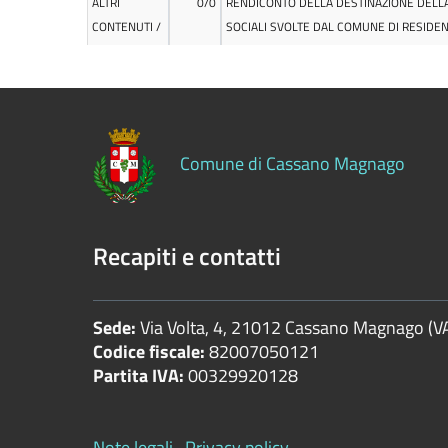
Controlli
sulle
attività
economiche
Servizi
Comune di Cassano Magnago
erogati
Pagamenti
dell'amministrazione
Recapiti e contatti
Opere
pubbliche
Sede:
Via Volta, 4, 21012 Cassano Magnago (V
Codice fiscale:
82007050121
Partita IVA:
00329920128
Pianificazione
e
governo
Note legali
Privacy policy