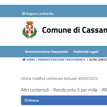
hiudi menu
Regione Lombardia
Disposizioni
generali
Comune di Cassa
Organizzazione
Consulenti
Amministrazione Trasparente
Pubblicità Legale
e
HOME /
AMMINISTRAZIONE TRASPARENTE
/
ALTRI CONTE
collaboratori
Personale
Ultima modifica contenuto testuale 30/05/2022
Altri contenuti - Rendiconto 5 per mille - I
Bandi
di
concorso