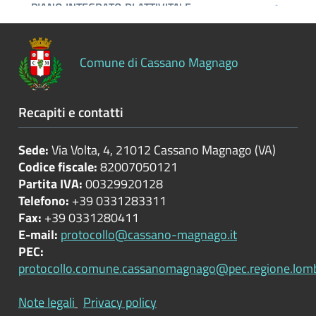
Controlli
sulle
attività
Comune di Cassano Magnago
economiche
Servizi
Recapiti e contatti
erogati
Sede:
Via Volta, 4, 21012 Cassano Magnago (VA)
Pagamenti
Codice fiscale:
82007050121
dell'amministrazione
Partita IVA:
00329920128
Telefono:
+39 0331283311
Opere
Fax:
+39 0331280411
pubbliche
E-mail:
protocollo@cassano-magnago.it
PEC:
protocollo.comune.cassanomagnago@pec.regione.lomba
Pianificazione
e
Note legali
Privacy policy
governo