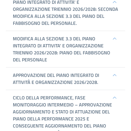
Performance
Enti
controllati
Attività
e
procedimenti
Provvedimenti
Bandi
di
gara
e
contratti
Sovvenzioni,