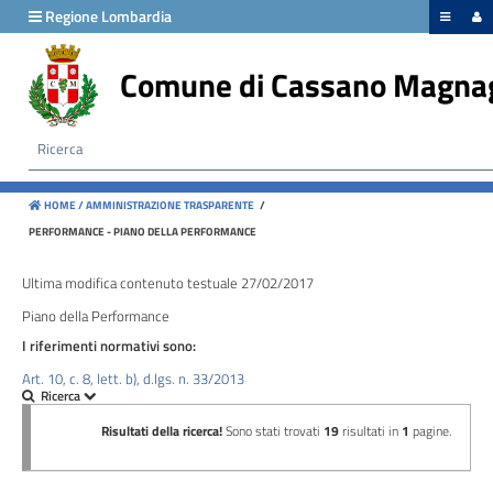
hiudi menu
Regione Lombardia
Comune di Cassano Magna
Disposizioni
generali
Organizzazione
HOME /
AMMINISTRAZIONE TRASPARENTE
/
Consulenti
PERFORMANCE - PIANO DELLA PERFORMANCE
e
collaboratori
Ultima modifica contenuto testuale 27/02/2017
Piano della Performance
Personale
I riferimenti normativi sono:
Art. 10, c. 8, lett. b), d.lgs. n. 33/2013
Bandi
di
concorso