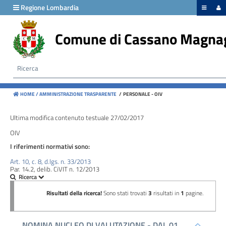
hiudi menu
Regione Lombardia
Comune di Cassano Magna
Disposizioni
generali
Organizzazione
HOME /
AMMINISTRAZIONE TRASPARENTE
/
PERSONALE - OIV
Consulenti
e
Ultima modifica contenuto testuale 27/02/2017
collaboratori
OIV
I riferimenti normativi sono:
Personale
Art. 10, c. 8, d.lgs. n. 33/2013
Par. 14.2, delib. CiVIT n. 12/2013
Bandi
di
concorso