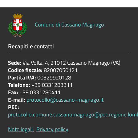
Controlli
sulle
attività
Comune di Cassano Magnago
economiche
Servizi
Recapiti e contatti
erogati
Sede:
Via Volta, 4, 21012 Cassano Magnago (VA)
Pagamenti
Codice fiscale:
82007050121
dell'amministrazione
Partita IVA:
00329920128
Telefono:
+39 0331283311
Opere
Fax:
+39 0331280411
pubbliche
E-mail:
protocollo@cassano-magnago.it
PEC:
protocollo.comune.cassanomagnago@pec.regione.lomba
Pianificazione
e
Note legali
Privacy policy
governo