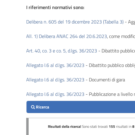
I riferimenti normativi sono:
Performance
Delibera n. 605 del 19 dicembre 2023 (Tabella 3)
- Ag
Enti
controllati
All. 1) Delibera ANAC 264 del 20.6.2023
, come modifi
Attività
Art. 40, co. 3 e co. 5, d.lgs. 36/2023
- Dibattito pubblico
e
procedimenti
Allegato I.6 al d.lgs. 36/2023
- Dibattito pubblico obbli
Provvedimenti
Allegato I.6 al d.lgs. 36/2023
- Documenti di gara
Bandi
Allegato I.6 al d.lgs. 36/2023
- Pubblicazione a livello n
di
gara
e
contratti
Sovvenzioni,