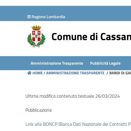
hiudi menu
Regione Lombardia
Disposizioni
generali
Comune di Cassa
Organizzazione
Consulenti
Amministrazione Trasparente
Pubblicità Legale
e
HOME /
AMMINISTRAZIONE TRASPARENTE
/
BANDI DI GA
collaboratori
Personale
Ultima modifica contenuto testuale 26/03/2024
Pubblicazione
Bandi
di
Link alla BDNCP (Banca Dati Nazionale dei Contratti Pu
concorso