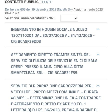
BDNCP
CONTRATTI PUBBLICI :
Performance
Delibera n. 605 del 19 dicembre 2023 (Tabella 3)
- Aggiornamento 2023
PNA 2022
Enti
controllati
Attività
e
procedimenti
Provvedimenti
Bandi
di
gara
e
contratti
Sovvenzioni,