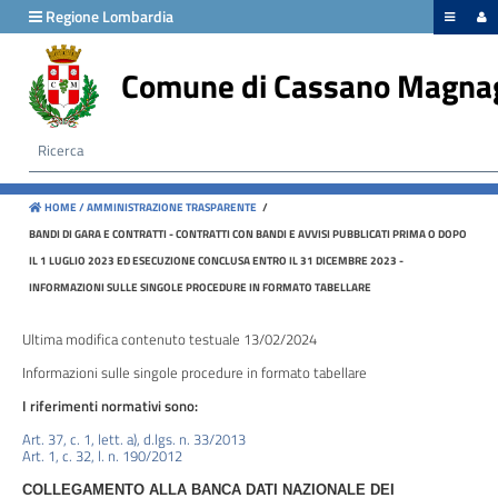
hiudi menu
Regione Lombardia
Comune di Cassano Magna
Disposizioni
generali
Organizzazione
HOME /
AMMINISTRAZIONE TRASPARENTE
/
Consulenti
BANDI DI GARA E CONTRATTI - CONTRATTI CON BANDI E AVVISI PUBBLICATI PRIMA O DOPO
e
IL 1 LUGLIO 2023 ED ESECUZIONE CONCLUSA ENTRO IL 31 DICEMBRE 2023 -
collaboratori
INFORMAZIONI SULLE SINGOLE PROCEDURE IN FORMATO TABELLARE
Personale
Ultima modifica contenuto testuale 13/02/2024
Informazioni sulle singole procedure in formato tabellare
I riferimenti normativi sono:
Bandi
Art. 37, c. 1, lett. a), d.lgs. n. 33/2013
di
Art. 1, c. 32, l. n. 190/2012
concorso
COLLEGAMENTO ALLA BANCA DATI NAZIONALE DEI