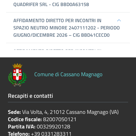
Controlli
sulle
attività
economiche
Servizi
erogati
Pagamenti
dell'amministrazione
Comune di Cassano Magnago
Opere
Recapiti e contatti
pubbliche
Sede:
Via Volta, 4, 21012 Cassano Magnago (VA)
Pianificazione
Codice fiscale:
82007050121
e
Partita IVA:
00329920128
governo
Telefono:
+39 0331283311