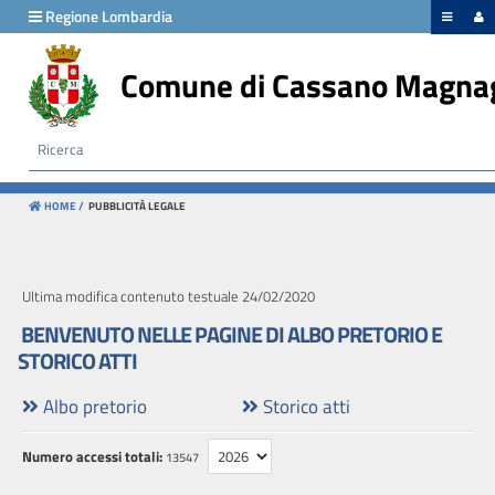
hiudi menu
Regione Lombardia
Comune di Cassano Magna
Albo
pretorio
HOME /
PUBBLICITÀ LEGALE
Storico
atti
Ultima modifica contenuto testuale 24/02/2020
BENVENUTO NELLE PAGINE DI ALBO PRETORIO E
STORICO ATTI
Albo pretorio
Storico atti
Numero accessi totali:
13547