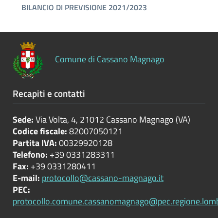
Controlli
sulle
attività
economiche
Comune di Cassano Magnago
Servizi
erogati
Recapiti e contatti
Pagamenti
dell'amministrazione
Sede:
Via Volta, 4, 21012 Cassano Magnago (VA)
Codice fiscale:
82007050121
Opere
Partita IVA:
00329920128
pubbliche
Telefono:
+39 0331283311
Fax:
+39 0331280411
E-mail:
protocollo@cassano-magnago.it
PEC:
Pianificazione
protocollo.comune.cassanomagnago@pec.regione.lomba
e
governo