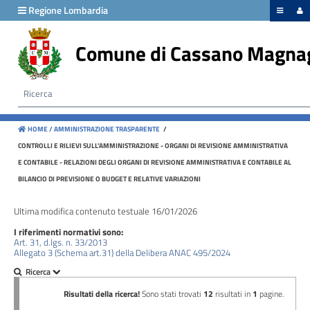
hiudi menu
Regione Lombardia
Comune di Cassano Magna
Disposizioni
generali
Organizzazione
HOME /
AMMINISTRAZIONE TRASPARENTE
/
Consulenti
CONTROLLI E RILIEVI SULL'AMMINISTRAZIONE - ORGANI DI REVISIONE AMMINISTRATIVA
e
E CONTABILE - RELAZIONI DEGLI ORGANI DI REVISIONE AMMINISTRATIVA E CONTABILE AL
collaboratori
BILANCIO DI PREVISIONE O BUDGET E RELATIVE VARIAZIONI
Personale
Ultima modifica contenuto testuale 16/01/2026
I riferimenti normativi sono:
Art. 31, d.lgs. n. 33/2013
Allegato 3 (Schema art.31) della Delibera ANAC 495/2024
Bandi
di
concorso