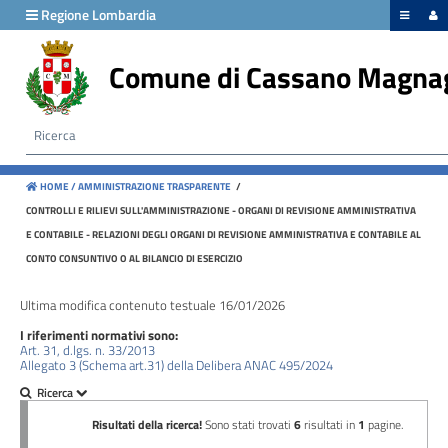
hiudi menu
Regione Lombardia
Comune di Cassano Magna
Disposizioni
generali
Organizzazione
HOME /
AMMINISTRAZIONE TRASPARENTE
/
Consulenti
CONTROLLI E RILIEVI SULL'AMMINISTRAZIONE - ORGANI DI REVISIONE AMMINISTRATIVA
e
E CONTABILE - RELAZIONI DEGLI ORGANI DI REVISIONE AMMINISTRATIVA E CONTABILE AL
collaboratori
CONTO CONSUNTIVO O AL BILANCIO DI ESERCIZIO
Personale
Ultima modifica contenuto testuale 16/01/2026
I riferimenti normativi sono:
Art. 31, d.lgs. n. 33/2013
Allegato 3 (Schema art.31) della Delibera ANAC 495/2024
Bandi
di
concorso