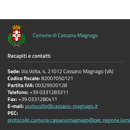
Controlli
sulle
attività
economiche
Comune di Cassano Magnago
Servizi
erogati
Recapiti e contatti
Pagamenti
dell'amministrazione
Sede:
Via Volta, 4, 21012 Cassano Magnago (VA)
Codice fiscale:
82007050121
Opere
Partita IVA:
00329920128
pubbliche
Telefono:
+39 0331283311
Fax:
+39 0331280411
E-mail:
protocollo@cassano-magnago.it
PEC:
Pianificazione
protocollo.comune.cassanomagnago@pec.regione.lomba
e
governo