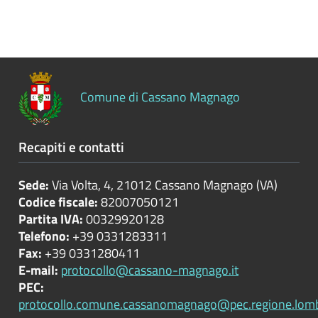
Controlli
sulle
attività
economiche
Comune di Cassano Magnago
Servizi
erogati
Recapiti e contatti
Pagamenti
dell'amministrazione
Sede:
Via Volta, 4, 21012 Cassano Magnago (VA)
Codice fiscale:
82007050121
Opere
Partita IVA:
00329920128
pubbliche
Telefono:
+39 0331283311
Fax:
+39 0331280411
E-mail:
protocollo@cassano-magnago.it
Pianificazione
PEC:
e
protocollo.comune.cassanomagnago@pec.regione.lomba
governo