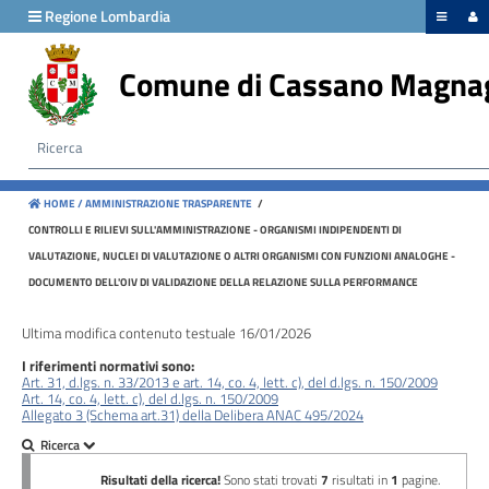
hiudi menu
Regione Lombardia
Comune di Cassano Magna
Disposizioni
generali
Organizzazione
HOME /
AMMINISTRAZIONE TRASPARENTE
/
Consulenti
CONTROLLI E RILIEVI SULL'AMMINISTRAZIONE - ORGANISMI INDIPENDENTI DI
e
VALUTAZIONE, NUCLEI DI VALUTAZIONE O ALTRI ORGANISMI CON FUNZIONI ANALOGHE -
collaboratori
DOCUMENTO DELL'OIV DI VALIDAZIONE DELLA RELAZIONE SULLA PERFORMANCE
Personale
Ultima modifica contenuto testuale 16/01/2026
I riferimenti normativi sono:
Art. 31, d.lgs. n. 33/2013 e art. 14, co. 4, lett. c), del d.lgs. n. 150/2009
Art. 14, co. 4, lett. c), del d.lgs. n. 150/2009
Bandi
Allegato 3 (Schema art.31) della Delibera ANAC 495/2024
di
concorso