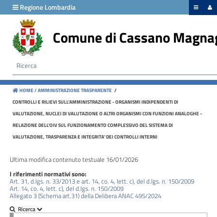
hiudi menu
Regione Lombardia
Comune di Cassano Magna
Disposizioni
generali
Organizzazione
HOME /
AMMINISTRAZIONE TRASPARENTE
/
Consulenti
CONTROLLI E RILIEVI SULL'AMMINISTRAZIONE - ORGANISMI INDIPENDENTI DI
e
VALUTAZIONE, NUCLEI DI VALUTAZIONE O ALTRI ORGANISMI CON FUNZIONI ANALOGHE -
collaboratori
RELAZIONE DELL'OIV SUL FUNZIONAMENTO COMPLESSIVO DEL SISTEMA DI
VALUTAZIONE, TRASPARENZA E INTEGRITA' DEI CONTROLLI INTERNI
Personale
Ultima modifica contenuto testuale 16/01/2026
I riferimenti normativi sono:
Bandi
Art. 31, d.lgs. n. 33/2013 e art. 14, co. 4, lett. c), del d.lgs. n. 150/2009
Art. 14, co. 4, lett. c), del d.lgs. n. 150/2009
di
Allegato 3 (Schema art.31) della Delibera ANAC 495/2024
concorso