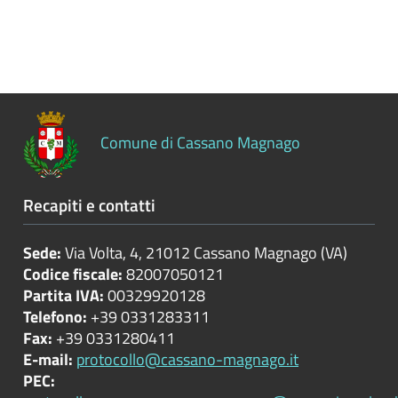
Controlli
sulle
attività
economiche
Servizi
Comune di Cassano Magnago
erogati
Pagamenti
Recapiti e contatti
dell'amministrazione
Sede:
Via Volta, 4, 21012 Cassano Magnago (VA)
Opere
Codice fiscale:
82007050121
pubbliche
Partita IVA:
00329920128
Telefono:
+39 0331283311
Fax:
+39 0331280411
Pianificazione
E-mail:
protocollo@cassano-magnago.it
e
PEC:
governo