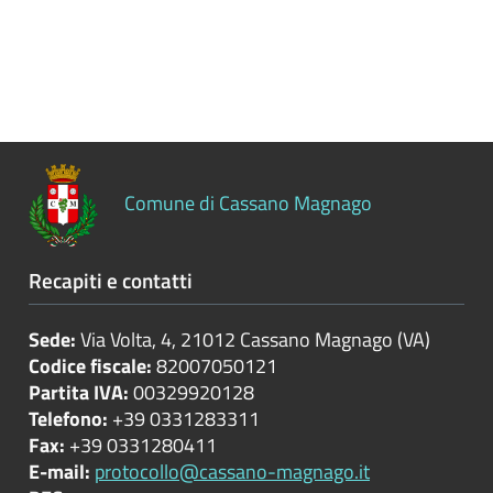
Controlli
sulle
attività
economiche
Servizi
erogati
Comune di Cassano Magnago
Pagamenti
dell'amministrazione
Recapiti e contatti
Opere
Sede:
Via Volta, 4, 21012 Cassano Magnago (VA)
pubbliche
Codice fiscale:
82007050121
Partita IVA:
00329920128
Telefono:
+39 0331283311
Pianificazione
Fax:
+39 0331280411
e
E-mail:
protocollo@cassano-magnago.it
governo