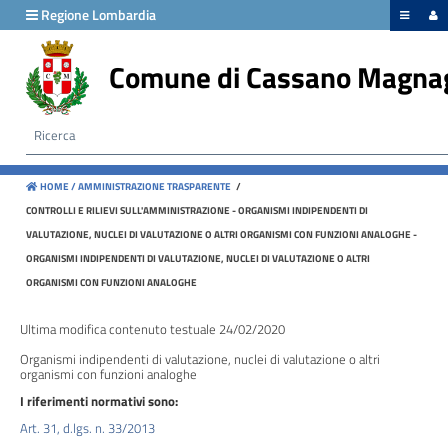
hiudi menu
Regione Lombardia
Comune di Cassano Magna
Disposizioni
generali
Organizzazione
HOME /
AMMINISTRAZIONE TRASPARENTE
/
Consulenti
CONTROLLI E RILIEVI SULL'AMMINISTRAZIONE - ORGANISMI INDIPENDENTI DI
e
VALUTAZIONE, NUCLEI DI VALUTAZIONE O ALTRI ORGANISMI CON FUNZIONI ANALOGHE -
collaboratori
ORGANISMI INDIPENDENTI DI VALUTAZIONE, NUCLEI DI VALUTAZIONE O ALTRI
ORGANISMI CON FUNZIONI ANALOGHE
Personale
Ultima modifica contenuto testuale 24/02/2020
Organismi indipendenti di valutazione, nuclei di valutazione o altri
Bandi
organismi con funzioni analoghe
di
I riferimenti normativi sono:
concorso
Art. 31, d.lgs. n. 33/2013