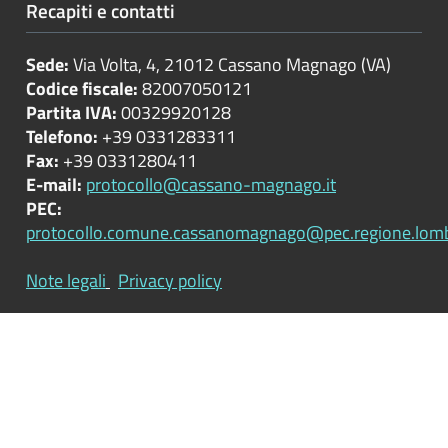
Recapiti e contatti
Performance
Sede:
Via Volta, 4, 21012 Cassano Magnago (VA)
Enti
Codice fiscale:
82007050121
controllati
Partita IVA:
00329920128
Telefono:
+39 0331283311
Attività
Fax:
+39 0331280411
e
E-mail:
protocollo@cassano-magnago.it
procedimenti
PEC:
protocollo.comune.cassanomagnago@pec.regione.lomba
Provvedimenti
Note legali
Privacy policy
Bandi
di
gara
e
contratti
Sovvenzioni,