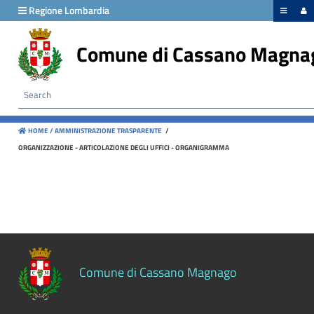
hiudi menu
Regione Lombardia
Comune di Cassano Magna
Disposizioni
generali
Organizzazione
HOME /
AMMINISTRAZIONE TRASPARENTE
/
Consulenti
ORGANIZZAZIONE - ARTICOLAZIONE DEGLI UFFICI - ORGANIGRAMMA
e
collaboratori
Personale
Bandi
Comune di Cassano Magnago
di
concorso